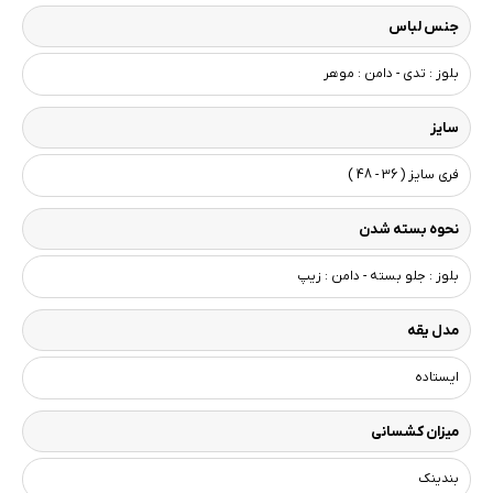
جنس لباس
بلوز : تدی - دامن : موهر
سایز
فری سایز ( 36 - 48 )
نحوه بسته شدن
بلوز : جلو بسته - دامن : زیپ
مدل یقه
ایستاده
میزان کشسانی
بندینک