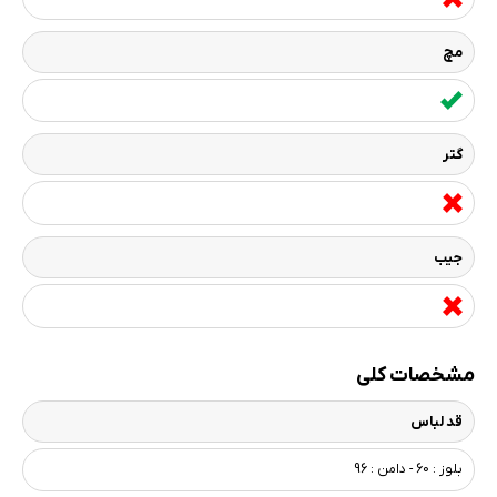
مچ
گتر
جیب
مشخصات کلی
قد لباس
بلوز : 60 - دامن : 96