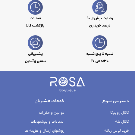
رضایت بیش از 90
ضمانت
درصد خریدارن
بازگشت کالا
شنبه تا پنج شنبه
پشتیبانی
۸:۳۰ الی 17
تلفنی و آنلاین
دسترسی سریع
خدمات مشتریان
کانال روبیکا
قوانین و مقررات
کانال بله
انتقادات و پیشنهادات
خرید لباس زنانه
روشهای ارسال و هزینه ها