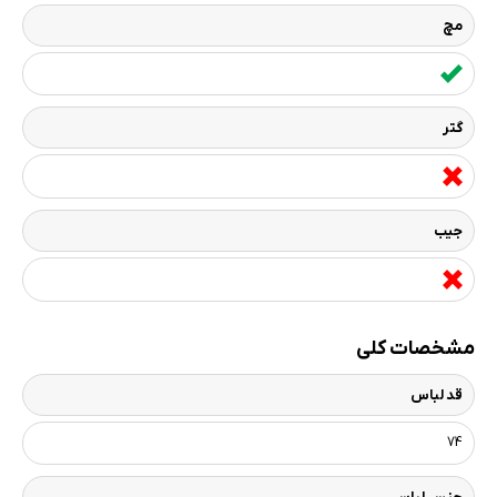
مچ
گتر
جیب
مشخصات کلی
قد لباس
74