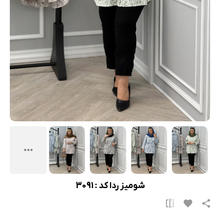
شومیز ردا کد : 3091