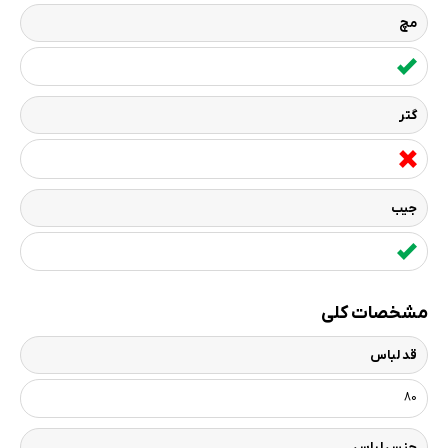
مچ
گتر
جیب
مشخصات کلی
قد لباس
80
جنس لباس