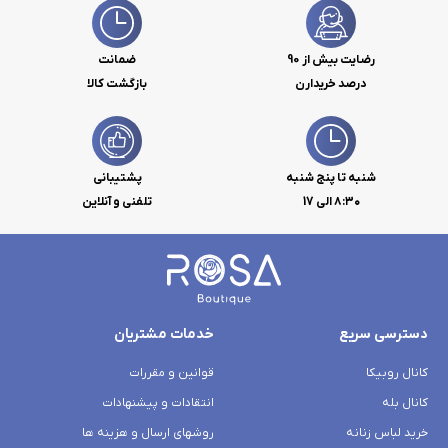
رضایت بیش از 90
ضمانت
درصد خریدارن
بازگشت کالا
شنبه تا پنج شنبه
پشتیبانی
۸:۳۰ الی 17
تلفنی و آنلاین
دسترسی سریع
خدمات مشتریان
کانال روبیکا
قوانین و مقررات
کانال بله
انتقادات و پیشنهادات
خرید لباس زنانه
روشهای ارسال و هزینه ها