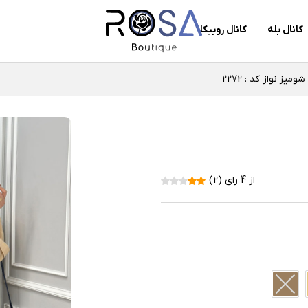
کانال بله
کانال روبیکا
شومیز نواز کد : 2272
از 4 رای (2)