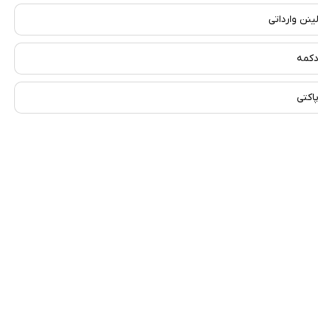
ینن وارداتی
کمه
اکتی