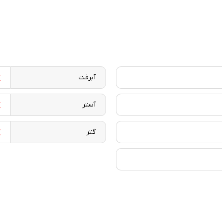
آبرفت
آستر
گتر