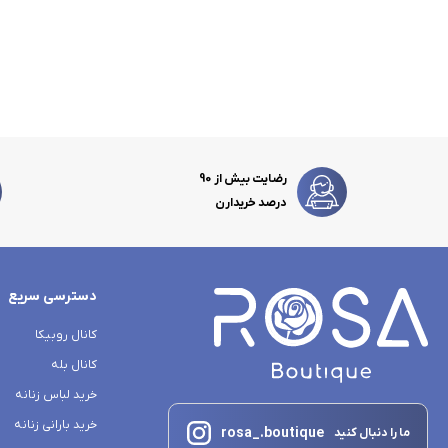
رضایت بیش از 90
درصد خریدارن
دسترسی سریع
کانال روبیکا
کانال بله
خرید لباس زنانه
خرید بارانی زنانه
rosa_.boutique
ما را دنبال کنید