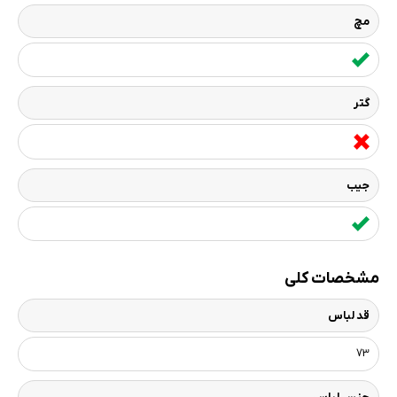
مچ
گتر
جیب
مشخصات کلی
قد لباس
73