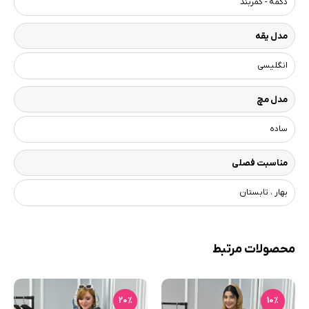
دکمه - کمربند
مدل یقه
انگلیسی
مدل مچ
ساده
مناسبت فصلی
بهار ، تابستان
محصولات مرتبط
20٪
10٪