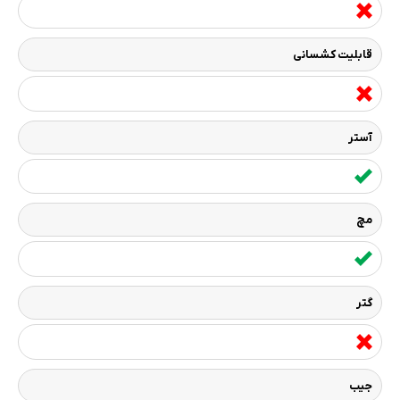
قابلیت کشسانی
آستر
مچ
گتر
جیب