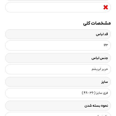
مشخصات کلی
قد لباس
123
جنس لباس
حریر ابریشم
سایز
فری سایز ( 36 - 48 )
نحوه بسته شدن