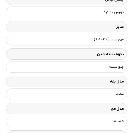
دورس تو کرک
سایز
فری سایز ( 36 - 48 )
نحوه بسته شدن
جلو بسته
مدل یقه
ساده
مدل مچ
کشبافت