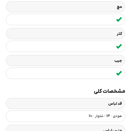
مچ
گتر
جیب
مشخصات کلی
قد لباس
هودی : 74 - شلوار : 110
جنس لباس