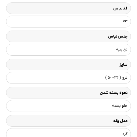
قد لباس
53
جنس لباس
نخ پنبه
سایز
فری ( 36 - 50 )
نحوه بسته شدن
جلو بسته
مدل یقه
گرد