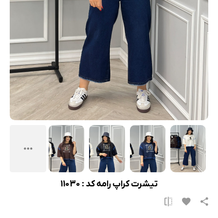
تیشرت کراپ رامه کد : 11030