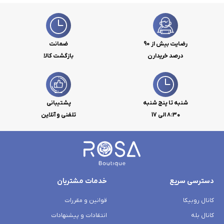
رضایت بیش از 90
ضمانت
درصد خریدارن
بازگشت کالا
شنبه تا پنج شنبه
پشتیبانی
۸:۳۰ الی 17
تلفنی و آنلاین
دسترسی سریع
خدمات مشتریان
کانال روبیکا
قوانین و مقررات
کانال بله
انتقادات و پیشنهادات