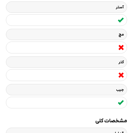
آستر
مچ
گتر
جیب
مشخصات کلی