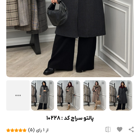
پالتو سراج کد : 10228
از 1 رای (5)