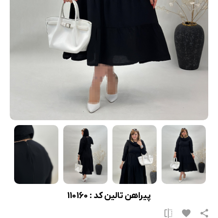
پیراهن تالین کد : 110160