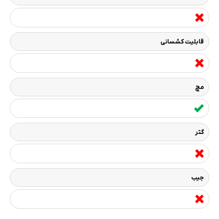
قابلیت کشسانی
مچ
گتر
جیب