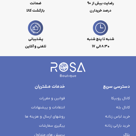
رضایت بیش از 90
ضمانت
درصد خریدارن
بازگشت کالا
شنبه تا پنج شنبه
پشتیبانی
۸:۳۰ الی 17
تلفنی و آنلاین
دسترسی سریع
خدمات مشتریان
کانال روبیکا
قوانین و مقررات
کانال بله
انتقادات و پیشنهادات
خرید لباس زنانه
روشهای ارسال و هزینه ها
خرید بارانی زنانه
پیگیری سفارشات
بلاگ
پرسش های متداول