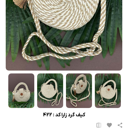
کیف گرد زارا کد : 422