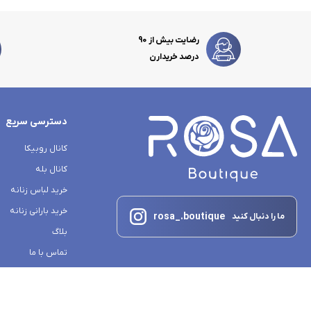
رضایت بیش از 90
درصد خریدارن
دسترسی سریع
کانال روبیکا
کانال بله
خرید لباس زنانه
خرید بارانی زنانه
rosa_.boutique
ما را دنبال کنید
بلاگ
تماس با ما
درباره ما